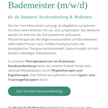
Bademeister (m/w/d)
für die Standorte Neubrandenburg & Wulkenzin
Die Vier Tore Reha GmbH versorgt als Mitglied im Lymphnetz
Nordost viele Patienten mit Lip- und Lymphödem. Des Weiteren
werden im Rahmen der EAP (erweiterte ambulante
Physiotherapie der Berufsgenossenschaften und Bundeswehr)
viele Patient*innen nach Unfällen häufig komplex mit
physikalischer Therapie nachbehandelt. Dadurch ergibt sich ein
fachlich vielseitiger Arbeitsbereich.
In unserem
Therapiezentrum im Ärztehaus
Neubrandenburg
bieten wir unseren Patient*innen eine
optimale Rehabilitation durch
Physiotherapie und
Ergotherapie.
Hier führen wir außerdem unsere
Sport- und
Trainingstherapien
durch.
Zum Standort Neubrandenburg
Die
Praxis in Wulkenzin
bietet Platz für zwei bis max. drei