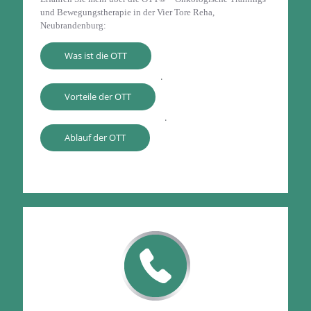
und Bewegungstherapie in der Vier Tore Reha,
Neubrandenburg:
Was ist die OTT
.
Vorteile der OTT
.
Ablauf der OTT